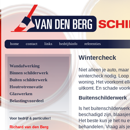
home
contact
links
bedrijfsinfo
referenties
Wintercheck
Wandafwerking
Niet alleen je auto, maar
Binnen schilderwerk
wintercheck nodig. Loop
Buiten schilderwerk
woning. Het voorkomt el
Houtrotrenovatie
uitkomt. En schade voork
Glaswerken
Buitenschilderwerk
Belastingvoordeel
Is het buitenschilderwer
beschadigd zijn, blaasjes
Voor bedrijf & particulier!
Het beste kun je het nu 
behandelen. Vraag als je
Richard van den Berg