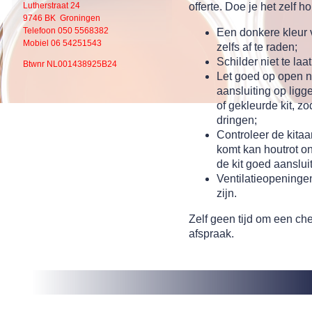
Lutherstraat 24
offerte. Doe je het zelf 
9746 BK Groningen
Telefoon 050 5568382
Een donkere kleur 
Mobiel 06 54251543
zelfs af te raden;
Schilder niet te laa
Btwnr NL001438925B24
Let goed op open n
aansluiting op ligg
of gekleurde kit, z
dringen;
Controleer de kitaa
komt kan houtrot on
de kit goed aansluit
Ventilatieopeninge
zijn.
Zelf geen tijd om een ch
afspraak.