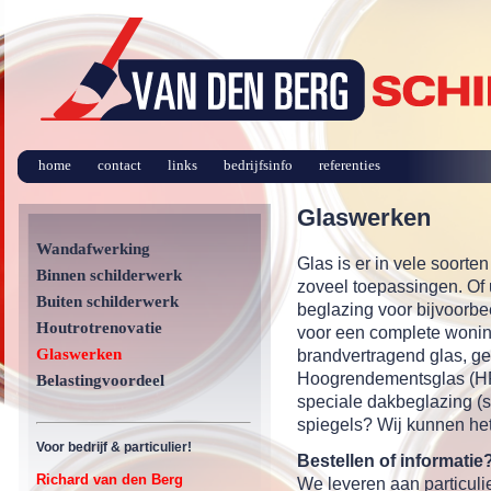
home
contact
links
bedrijfsinfo
referenties
Glaswerken
Wandafwerking
Glas is er in vele soort
Binnen schilderwerk
zoveel toepassingen. Of 
Buiten schilderwerk
beglazing voor bijvoorbe
Houtrotrenovatie
voor een complete woning 
Glaswerken
brandvertragend glas, ge
Hoogrendementsglas (HR
Belastingvoordeel
speciale dakbeglazing (s
spiegels? Wij kunnen het
Voor bedrijf & particulier!
Bestellen of informatie
Richard van den Berg
We leveren aan particulie