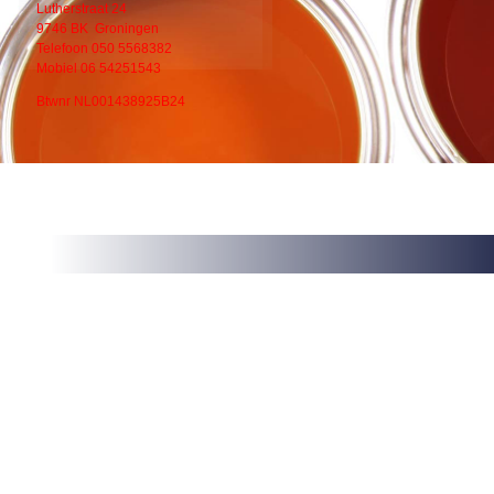
Lutherstraat 24
9746 BK Groningen
Telefoon 050 5568382
Mobiel 06 54251543
Btwnr NL001438925B24