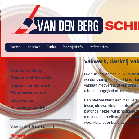
home
contact
links
bedrijfsinfo
referenties
Vakwerk, dankzij V
Wandafwerking
Uw huis is waarschijnlijk uw kos
Binnen schilderwerk
we dus zuinig op zijn! U kiest d
Buiten schilderwerk
vakman met verstand van zaken.
u het belangrijk vindt dat alles e
Houtrotrenovatie
Glaswerken
Een nieuwe kleur, een fris uiterli
frisse, nieuwe kleur in huis. Het 
Belastingvoordeel
plafonds helder wit licht uitadem
met mooie, op elkaar afgestemde 
weer klaar voor bent …. winter, l
Voor bedrijf & particulier!
Richard van den Berg